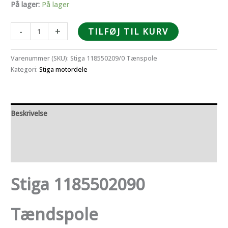
På lager:
På lager
Stiga
-
+
TILFØJ TIL KURV
1185502090
Tændspole
Varenummer (SKU):
Stiga 118550209/0 Tænspole
antal
Kategori:
Stiga motordele
Beskrivelse
Yderligere information
Anmeldelser (0)
Stiga 1185502090
Tændspole