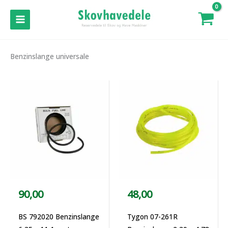
Gå
til
MAIN
indholdet
MENU
Benzinslange universale
90,00
48,00
BS 792020 Benzinslange
Tygon 07-261R