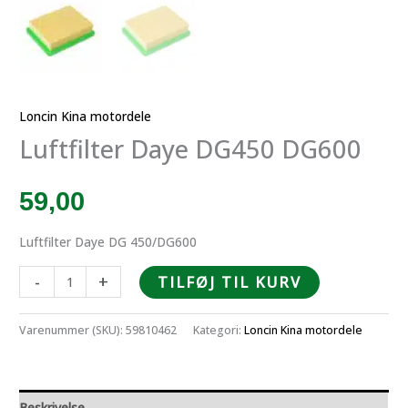
Loncin Kina motordele
Luftfilter Daye DG450 DG600
59,00
Luftfilter Daye DG 450/DG600
Luftfilter
-
+
TILFØJ TIL KURV
Daye
DG450
Varenummer (SKU):
59810462
Kategori:
Loncin Kina motordele
DG600
antal
Beskrivelse