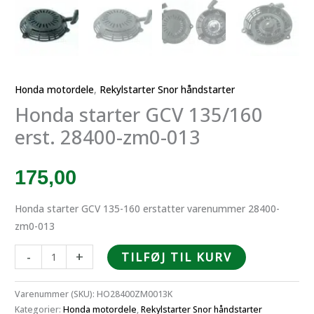
Honda motordele
,
Rekylstarter Snor håndstarter
Honda starter GCV 135/160
erst. 28400-zm0-013
175,00
Honda starter GCV 135-160 erstatter varenummer 28400-
zm0-013
Honda
-
+
TILFØJ TIL KURV
starter
GCV
Varenummer (SKU):
HO28400ZM0013K
135/160
Kategorier:
Honda motordele
,
Rekylstarter Snor håndstarter