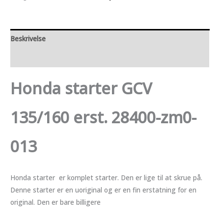
erst.
28400-
zm0-
Beskrivelse
013
antal
Anmeldelser (0)
Honda starter GCV
135/160 erst. 28400-zm0-
013
Honda starter er komplet starter. Den er lige til at skrue på.
Denne starter er en uoriginal og er en fin erstatning for en
original. Den er bare billigere