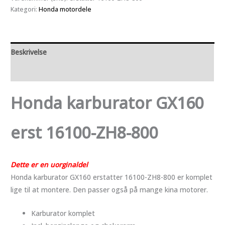
erst
Kategori:
Honda motordele
16100-
ZH8-
800
Beskrivelse
antal
Anmeldelser (0)
Honda karburator GX160
erst 16100-ZH8-800
Dette er en uorginaldel
Honda karburator GX160 erstatter 16100-ZH8-800 er komplet
lige til at montere. Den passer også på mange kina motorer.
Karburator komplet