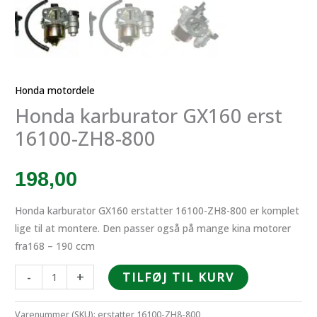
Honda motordele
Honda karburator GX160 erst
16100-ZH8-800
198,00
Honda karburator GX160 erstatter 16100-ZH8-800 er komplet
lige til at montere. Den passer også på mange kina motorer
fra168 – 190 ccm
Honda
-
+
TILFØJ TIL KURV
karburator
GX160
Varenummer (SKU):
erstatter 16100-ZH8-800