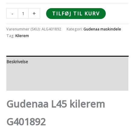
177,50
Gudenaa
-
+
TILFØJ TIL KURV
L45
kilerem
Varenummer (SKU):
ALG401892
Kategori:
Gudenaa maskindele
G401892
Tag:
Kilerem
antal
Beskrivelse
Yderligere information
Anmeldelser (0)
Gudenaa L45 kilerem
G401892