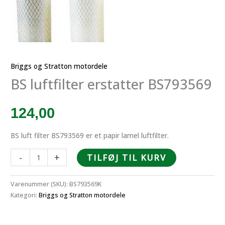
Briggs og Stratton motordele
BS luftfilter erstatter BS793569
124,00
BS luft filter BS793569 er et papir lamel luftfilter.
BS
-
+
TILFØJ TIL KURV
luftfilter
erstatter
Varenummer (SKU):
BS793569K
BS793569
Kategori:
Briggs og Stratton motordele
antal