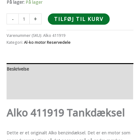
På lager:
På lager
Alko
-
+
TILFØJ TIL KURV
411919
Tankdæksel
Varenummer (SKU):
Alko 411919
antal
Kategori:
Al-ko motor Reservedele
Beskrivelse
Yderligere information
Anmeldelser (0)
Alko 411919 Tankdæksel
Dette er et originalt Alko benzindæksel. Det er en motor som