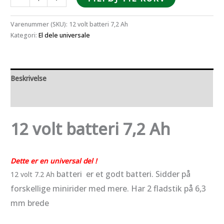
volt
batteri
Varenummer (SKU):
12 volt batteri 7,2 Ah
7,2
Kategori:
El dele universale
Ah
antal
Beskrivelse
Anmeldelser (0)
12 volt batteri 7,2 Ah
Dette er en universal del !
batteri
er et godt batteri.
Sidder på
12 volt 7.2 Ah
forskellige minirider med mere. Har 2 fladstik på 6,3
mm brede