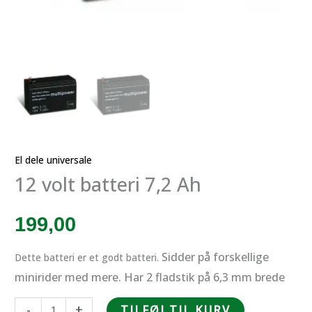
El dele universale
12 volt batteri 7,2 Ah
199,00
Sidder på forskellige
Dette batteri er et godt batteri.
minirider med mere. Har 2 fladstik på 6,3 mm brede
12
-
+
TILFØJ TIL KURV